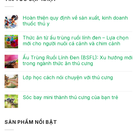
Hoàn thiện quy định về sản xuất, kinh doanh
thuốc thú y
Không
có
Thức ăn từ ấu trùng ruồi lính đen – Lựa chọn
bình
luận
mới cho người nuôi cá cảnh và chim cảnh
ở
Hoàn
Không
thiện
có
Ấu Trùng Ruồi Lính Đen (BSFL): Xu hướng mới
quy
bình
định
luận
trong ngành thức ăn thú cưng
về
ở
sản
Thức
Không
xuất,
ăn
có
Lớp học cách nói chuyện với thú cưng
kinh
từ
bình
doanh
ấu
luận
Không
thuốc
trùng
ở
có
thú
ruồi
Ấu
bình
y
lính
Trùng
luận
Sóc bay mini thành thú cưng của bạn trẻ
đen
Ruồi
ở
–
Lính
Lớp
Không
Lựa
Đen
học
có
chọn
(BSFL):
cách
bình
mới
Xu
nói
luận
cho
hướng
chuyện
ở
SẢN PHẨM NỔI BẬT
người
mới
với
Sóc
nuôi
trong
thú
bay
cá
ngành
cưng
mini
cảnh
thức
thành