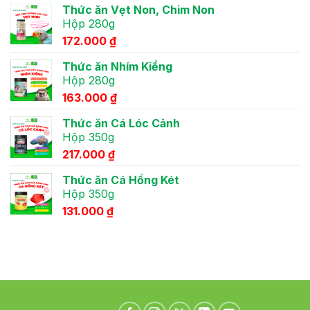
và
ăn
thú
Thức ăn Vẹt Non, Chim Non
chim
thú
cưng
cảnh
cưng
Hộp 280g
của
bạn
172.000
₫
trẻ
Thức ăn Nhím Kiểng
Hộp 280g
163.000
₫
Thức ăn Cá Lóc Cảnh
Hộp 350g
217.000
₫
Thức ăn Cá Hồng Két
Hộp 350g
131.000
₫