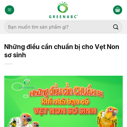
Bỏ
qua
nội
dung
Tìm
kiếm:
Những điều cần chuẩn bị cho Vẹt Non
sơ sinh