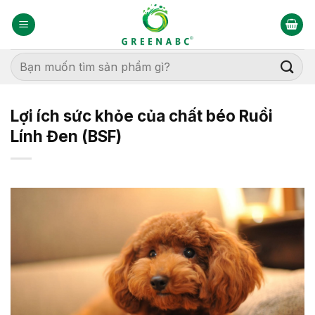
Bỏ
qua
nội
dung
Tìm
kiếm:
Lợi ích sức khỏe của chất béo Ruồi
Lính Đen (BSF)