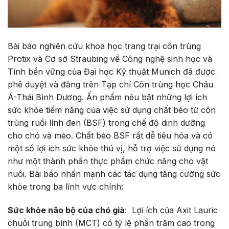
Bài báo nghiên cứu khoa học trang trại côn trùng
Protix và Cơ sở Straubing về Công nghệ sinh học và
Tính bền vững của Đại học Kỹ thuật Munich đã được
phê duyệt và đăng trên Tạp chí Côn trùng học Châu
Á-Thái Bình Dương. Ấn phẩm nêu bật những lợi ích
sức khỏe tiềm năng của việc sử dụng chất béo từ côn
trùng ruồi lính đen (BSF) trong chế độ dinh dưỡng
cho chó và mèo. Chất béo BSF rất dễ tiêu hóa và có
một số lợi ích sức khỏe thú vị, hỗ trợ việc sử dụng nó
như một thành phần thực phẩm chức năng cho vật
nuôi. Bài báo nhấn mạnh các tác dụng tăng cường sức
khỏe trong ba lĩnh vực chính:
Sức khỏe não bộ của chó già
: Lợi ích của Axit Lauric
chuỗi trung bình (MCT) có tỷ lệ phần trăm cao trong