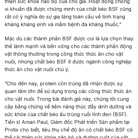
thiện sức khỏe não bộ của chó già. Hoạt động chống
vi khuẩn đã được chứng minh của chất béo BSF cũng
rất có ý nghĩa do sự gia tăng toàn cầu về tình trạng
kháng kháng sinh và mầm bệnh đa kháng thuốc.”
Mặc dù các thành phần BSF được coi là lựa chọn thay
thế lành mạnh và bền vững cho các thành phần động
vật thông thường trong công thức thức ăn cho vật
nuôi, nhưng chất béo BSF ít được ngành công nghiệp
thức ăn cho vật nuôi chú ý.
“Cho đến nay, protein côn trùng đã nhận được sự
quan tâm lớn để sử dụng trong các công thức thức ăn
cho vật nuôi. Trong bài đánh giá này, chúng tôi cung
cấp bằng chứng về tiềm năng thúc đẩy dinh dưỡng và
sức khỏe của chất béo ấu trùng ruồi lính đen (BSF).
Tiến sĩ Aman Paul, Giám đốc Phát triển Sản phẩm tại
Protix cho biết, tiêu thụ chế độ ăn có chất béo BSF có
thể cải thiện sức khỏe não bộ và đường ruột của vật