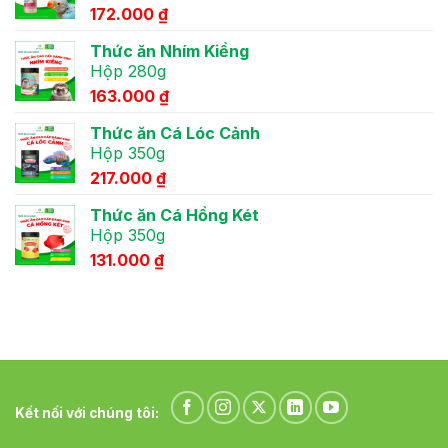
bạn
172.000
₫
trẻ
Thức ăn Nhím Kiểng
Hộp 280g
163.000
₫
Thức ăn Cá Lóc Cảnh
Hộp 350g
217.000
₫
Thức ăn Cá Hồng Két
Hộp 350g
131.000
₫
Kết nối với chúng tôi: