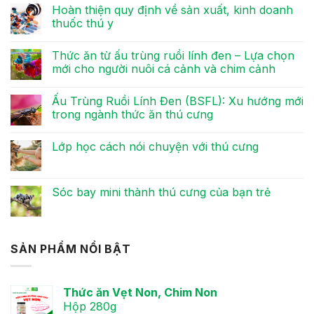
Hoàn thiện quy định về sản xuất, kinh doanh
thuốc thú y
Không
có
Thức ăn từ ấu trùng ruồi lính đen – Lựa chọn
bình
luận
mới cho người nuôi cá cảnh và chim cảnh
ở
Hoàn
Không
thiện
có
Ấu Trùng Ruồi Lính Đen (BSFL): Xu hướng mới
quy
bình
định
luận
trong ngành thức ăn thú cưng
về
ở
sản
Thức
Không
xuất,
ăn
có
Lớp học cách nói chuyện với thú cưng
kinh
từ
bình
doanh
ấu
luận
Không
thuốc
trùng
ở
có
thú
ruồi
Ấu
bình
y
lính
Trùng
luận
Sóc bay mini thành thú cưng của bạn trẻ
đen
Ruồi
ở
–
Lính
Lớp
Không
Lựa
Đen
học
có
chọn
(BSFL):
cách
bình
mới
Xu
nói
luận
cho
hướng
chuyện
ở
SẢN PHẨM NỔI BẬT
người
mới
với
Sóc
nuôi
trong
thú
bay
cá
ngành
cưng
mini
cảnh
thức
thành
và
ăn
thú
Thức ăn Vẹt Non, Chim Non
chim
thú
cưng
cảnh
cưng
Hộp 280g
của