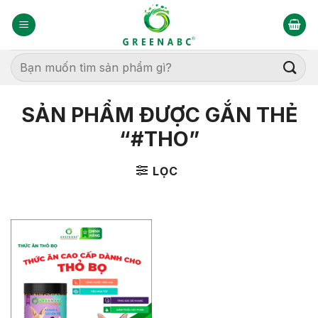
Bỏ
qua
nội
dung
Tìm
kiếm:
SẢN PHẨM ĐƯỢC GẮN THẺ
“#THO”
LỌC