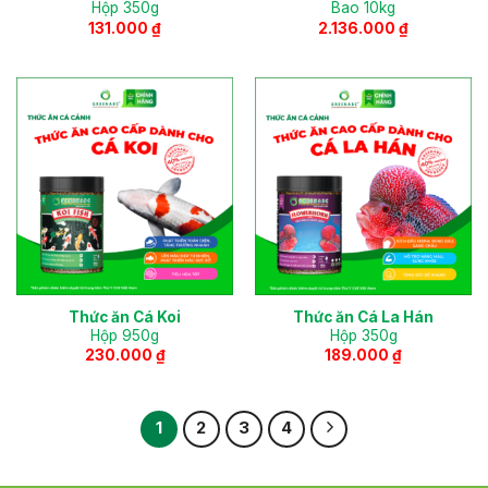
Hộp 350g
Bao 10kg
131.000
₫
2.136.000
₫
Thức ăn Cá Koi
Thức ăn Cá La Hán
Hộp 950g
Hộp 350g
230.000
₫
189.000
₫
1
2
3
4