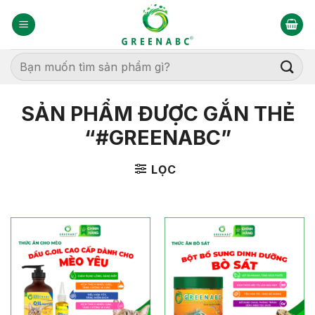
Bỏ
qua
nội
dung
Tìm
kiếm:
SẢN PHẨM ĐƯỢC GẮN THẺ
“#GREENABC”
LỌC