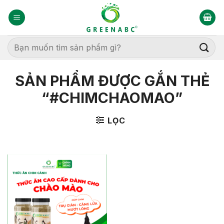
Bỏ
qua
nội
dung
Tìm
kiếm:
SẢN PHẨM ĐƯỢC GẮN THẺ
“#CHIMCHAOMAO”
LỌC